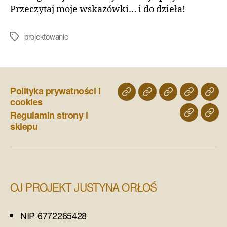
Przeczytaj moje wskazówki… i do dzieła!
projektowanie
Tagi
Polityka prywatności i
o
porfolio
projekty
home
skle
cookies
mnie
wnętrz
staging
Regulamin strony i
blog
kont
inwestycyjnych
sklepu
OJ PROJEKT JUSTYNA ORŁOŚ
NIP 6772265428