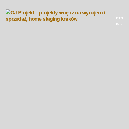
Menu
OJ
Projekt
-
projekty
wnętrz
na
wynajem
i
sprzedaż,
home
staging
kraków