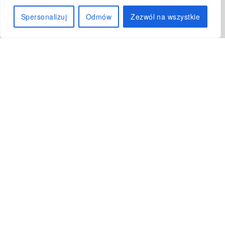
kontakt
Spersonalizuj
Odmów
Zezwól na wszystkie
Przewiń
w
Miło mi, że tu jesteś!
dół
→ Jesteś zdecydowany na
współpracę? Zobacz, co będzie
potrzebne na start:
projekty inwestycyjne i home staging – dla
Inwestorów
Niezbędne będą informacje na temat
wybranej
opcji
projektu (Kompleksowy projekt
inwestycyjny czy Home staging inwestycyjny),