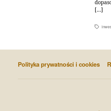
dopaso
[…]
inwes
Tagi
Polityka prywatności i cookies
R