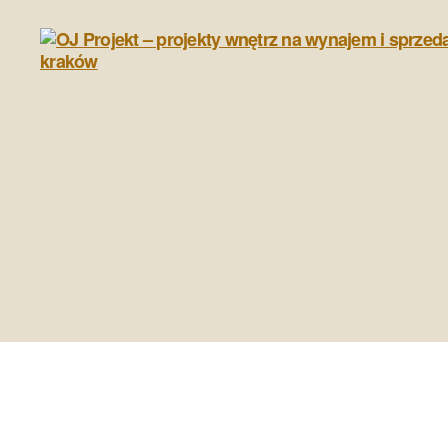
OJ
Projekt
-
projekty
wnętrz
na
wynajem
i
sprzedaż,
home
staging
kraków