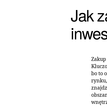
Jak z
inwes
Zakup 
Kluczo
bo to 
rynku
znajdz
obszar
wnętrz