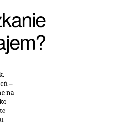
zkanie
najem?
k.
zeń –
ne na
ko
ze
iu