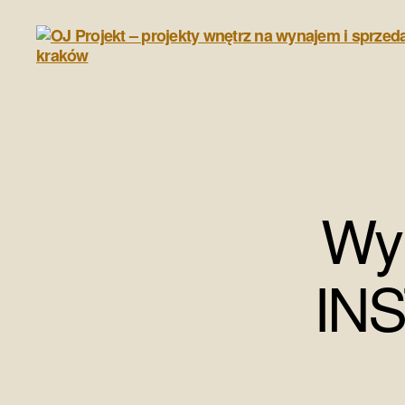
OJ
Projekt
-
projekty
wnętrz
Wyp
na
wynajem
i
sprzedaż,
IN
home
staging
kraków