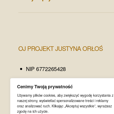
OJ PROJEKT JUSTYNA ORŁOŚ
NIP 6772265428
REGON 385375977
Cenimy Twoją prywatność
E-MAIL: kontakt@ojprojekt.pl
Używamy plików cookies, aby zwiększyć wygodę korzystania z
naszej strony, wyświetlać spersonalizowane treści i reklamy
oraz analizować ruch. Klikając „Akceptuj wszystkie”, wyrażasz
TEL. 698 532 692
zgodę na ich użycie.