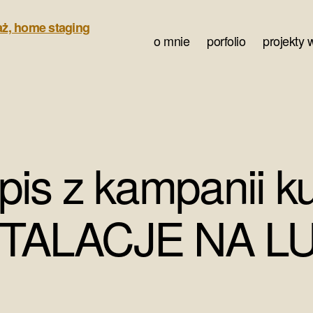
o mnie
porfolio
projekty 
is z kampanii k
STALACJE NA LU