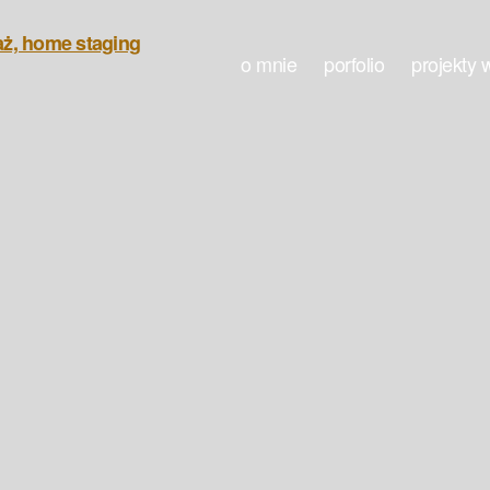
o mnie
porfolio
projekty 