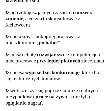
łazienki
ma sens
✨
potrzebujesz jasnych zasad:
co możesz
zmienić
, a co warto skonsultować z
fachowcem
✨
chciałabyś spokojniej pracować z
mieszkaniami „
po babci
”
✨
masz ochotę
rozwijać
swoje kompetencje i
móc pracować przy
lepiej płatnych
zleceniach
✨
chcesz
wyprzedzić konkurencję
, która boi
się technicznych tematów
✨
wolisz uczyć się poprzez analizę realnych
przypadków i
pracę na żywo
, a nie tylko
oglądanie nagrań