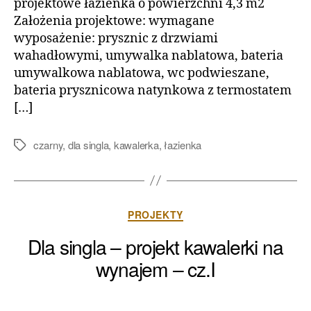
projektowe łazienka o powierzchni 4,3 m2
home
Założenia projektowe: wymagane
wyposażenie: prysznic z drzwiami
staging
wahadłowymi, umywalka nablatowa, bateria
kraków
umywalkowa nablatowa, wc podwieszane,
bateria prysznicowa natynkowa z termostatem
[…]
czarny
,
dla singla
,
kawalerka
,
łazienka
Tagi
Kategorie
PROJEKTY
Dla singla – projekt kawalerki na
wynajem – cz.I