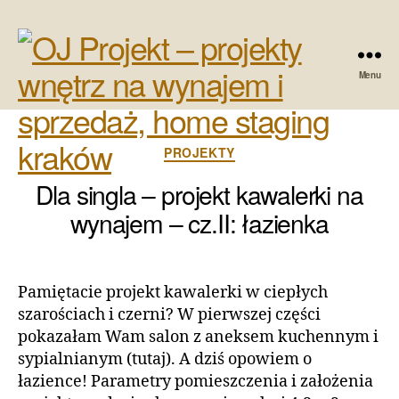
Menu
OJ
Projekt
Kategorie
PROJEKTY
-
Dla singla – projekt kawalerki na
projekty
wynajem – cz.II: łazienka
wnętrz
na
Pamiętacie projekt kawalerki w ciepłych
wynajem
szarościach i czerni? W pierwszej części
pokazałam Wam salon z aneksem kuchennym i
i
sypialnianym (tutaj). A dziś opowiem o
sprzedaż,
łazience! Parametry pomieszczenia i założenia