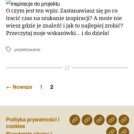
O czym jest ten wpis: Zastanawiasz się po co
tracić czas na szukanie inspiracji? A może nie
wiesz gdzie je znaleźć i jak to najlepiej zrobić?
Przeczytaj moje wskazówki… i do dzieła!
projektowanie
Tagi
Stronicowanie
←
Nowsze
1
2
wpisów
Polityka prywatności i
o
porfolio
projekty
home
skle
cookies
mnie
wnętrz
staging
Regulamin strony i