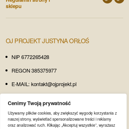
blog
kont
inwestycyjnych
sklepu
OJ PROJEKT JUSTYNA ORŁOŚ
NIP 6772265428
REGON 385375977
E-MAIL: kontakt@ojprojekt.pl
TEL. 698 532 692
Cenimy Twoją prywatność
Używamy plików cookies, aby zwiększyć wygodę korzystania z
OBSERWUJ MNIE
naszej strony, wyświetlać spersonalizowane treści i reklamy
oraz analizować ruch. Klikając „Akceptuj wszystkie”, wyrażasz