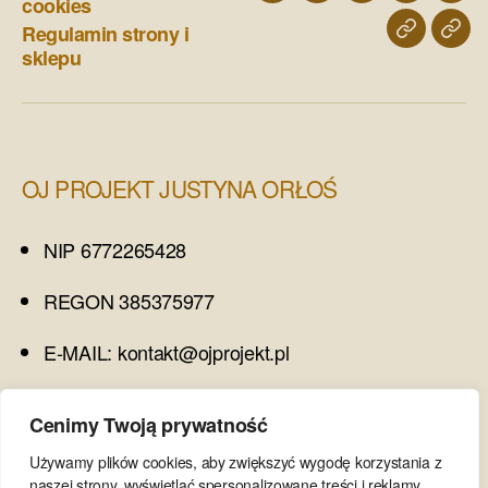
cookies
mnie
wnętrz
staging
Regulamin strony i
blog
kont
inwestycyjnych
sklepu
OJ PROJEKT JUSTYNA ORŁOŚ
NIP 6772265428
REGON 385375977
E-MAIL: kontakt@ojprojekt.pl
TEL. 698 532 692
Cenimy Twoją prywatność
Używamy plików cookies, aby zwiększyć wygodę korzystania z
OBSERWUJ MNIE
naszej strony, wyświetlać spersonalizowane treści i reklamy