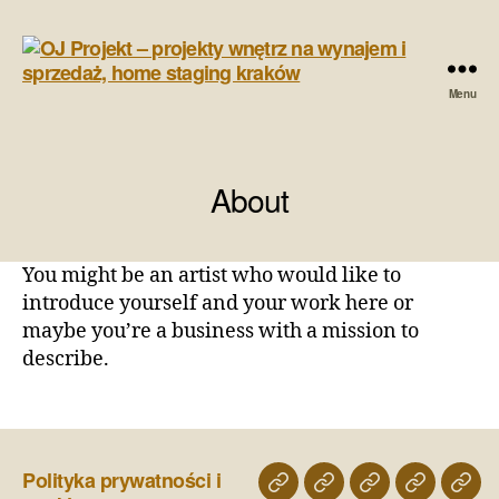
Menu
OJ
Projekt
-
projekty
About
wnętrz
na
wynajem
You might be an artist who would like to
i
introduce yourself and your work here or
sprzedaż,
maybe you’re a business with a mission to
home
staging
describe.
kraków
Polityka prywatności i
o
porfolio
projekty
home
skle