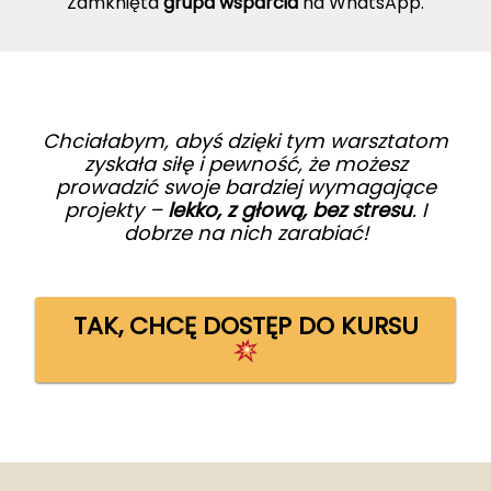
Zamknięta
grupa wsparcia
na WhatsApp.
Chciałabym, abyś dzięki tym warsztatom
zyskała siłę i pewność, że możesz
prowadzić swoje bardziej wymagające
projekty –
lekko, z głową, bez stresu
. I
dobrze na nich zarabiać!
TAK, CHCĘ DOSTĘP DO KURSU