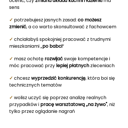
ocenić, czy
zmiana układu kuchni i łazienki
ma
sens
✓
potrzebujesz jasnych zasad:
co możesz
zmienić
, a co warto skonsultować z fachowcem
✓
chciałabyś spokojniej pracować z trudnymi
mieszkaniami „
po babci
”
✓
masz ochotę
rozwijać
swoje kompetencje i
móc pracować przy
lepiej płatnych
zleceniach
✓
chcesz
wyprzedzić konkurencję
, która boi się
technicznych tematów
✓
wolisz
uczyć się poprzez analizę realnych
przypadków i
pracę warsztatową ,,na żywo"
, niż
tylko przez oglądanie nagrań