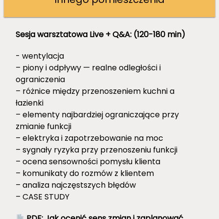
Sesja warsztatowa Live + Q&A:
(120-180 min)
- wentylacja
– piony i odpływy — realne odległości i
ograniczenia
– różnice między przenoszeniem kuchni a
łazienki
– elementy najbardziej ograniczające przy
zmianie funkcji
– elektryka i zapotrzebowanie na moc
– sygnały ryzyka przy przenoszeniu funkcji
– ocena sensowności pomysłu klienta
– komunikaty do rozmów z klientem
– analiza najczęstszych błędów
– CASE STUDY
PDF:
Jak ocenić sens zmian i zaplanować